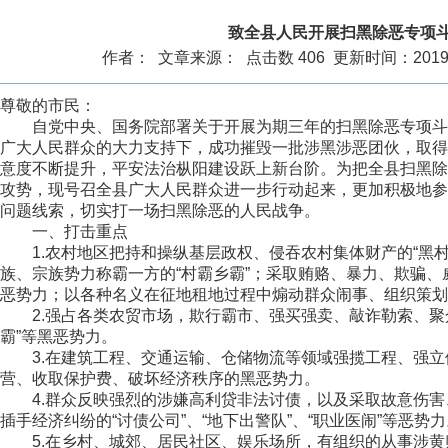
致全县人民开展扫黑除恶专项
作者： 文章来源： 点击数 406 更新时间：2019/4/1
尊敬的市民：
自党中央、国务院部署关于开展为期三年的扫黑除恶专项斗
广大人民群众的大力支持下，成功摧毁一批涉黑涉恶团伙，取得
意度不断提升，平安法治枞阳建设跃上新台阶。为把全县扫黑除
攻势，现号召全县广大人民群众进一步行动起来，更加积极地参
问题线索，切实打一场扫黑除恶的人民战争。
一、打击重点
1.农村地区把持和操纵基层政权、侵吞农村集体财产的“黑村
族、宗族势力称霸一方的“村霸乡霸”；采取贿赂、暴力、欺骗
恶势力；以各种名义在征地租地过程中煽动群众闹事、组织策划
2.强占各类农贸市场，欺行霸市、强买强卖、敲诈勒索、聚众滋
霸”等黑恶势力。
3.在建筑工程、交通运输、仓储物流等领域强揽工程、强立
营、收取保护费、破坏经济秩序的黑恶势力。
4.群众反映强烈的涉嫌高利贷非法讨债，以及采取故意伤害
插手经济纠纷的“讨债公司”、“地下出警队”、“职业医闹”等恶势力
5.在乡村、城郊、居民社区、娱乐场所，有组织的从事涉黄