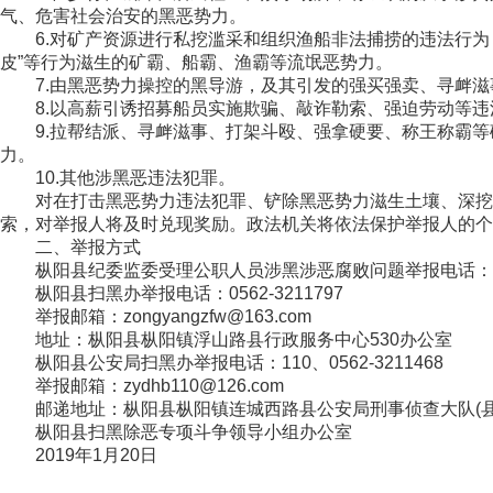
气、危害社会治安的黑恶势力。
6.对矿产资源进行私挖滥采和组织渔船非法捕捞的违法行为
皮”等行为滋生的矿霸、船霸、渔霸等流氓恶势力。
7.由黑恶势力操控的黑导游，及其引发的强买强卖、寻衅滋
8.以高薪引诱招募船员实施欺骗、敲诈勒索、强迫劳动等违
9.拉帮结派、寻衅滋事、打架斗殴、强拿硬要、称王称霸等
力。
10.其他涉黑恶违法犯罪。
对在打击黑恶势力违法犯罪、铲除黑恶势力滋生土壤、深挖黑
索，对举报人将及时兑现奖励。政法机关将依法保护举报人的个
二、举报方式
枞阳县纪委监委受理公职人员涉黑涉恶腐败问题举报电话：0562
枞阳县扫黑办举报电话：0562-3211797
举报邮箱：zongyangzfw@163.com
地址：枞阳县枞阳镇浮山路县行政服务中心530办公室
枞阳县公安局扫黑办举报电话：110、0562-3211468
举报邮箱：zydhb110@126.com
邮递地址：枞阳县枞阳镇连城西路县公安局刑事侦查大队(县
枞阳县扫黑除恶专项斗争领导小组办公室
2019年1月20日