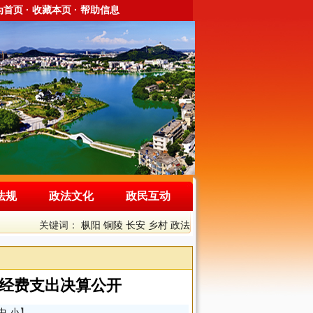
为首页
·
收藏本页
· 帮助信息
法规
政法文化
政民互动
关键词：
枞阳
铜陵
长安
乡村
政法
”经费支出决算公开
中
小
】