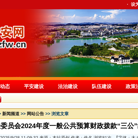
·
设
动态
平安建设
法治建设
队伍建设
政策
>
新闻频道
>>
网站公告
>> 浏览文章
委员会2024年度一般公共预算财政拨款“三公
025/9/28 11:09:32 来源：本站原创 作者：佚名 浏览
81次
【字体：
大